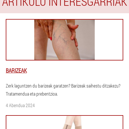
ARTIKULU INTERESGARRIAK
BARIZEAK
Zerk laguntzen du barizeak garatzen? Barizeak saihestu ditzakezu?
Tratamendua eta prebentzioa.
4 Abendua 2024