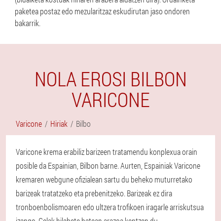
paketea postaz edo mezularitzaz eskudirutan jaso ondoren
bakarrik.
NOLA EROSI BILBON
VARICONE
Varicone
Hiriak
Bilbo
Varicone krema erabiliz barizeen tratamendu konplexua orain
posible da Espainian, Bilbon barne. Aurten, Espainiak Varicone
kremaren webgune ofizialean sartu du beheko muturretako
barizeak tratatzeko eta prebenitzeko. Barizeak ez dira
tronboenbolismoaren edo ultzera trofikoen iragarle arriskutsua
izango. Gelak hilabete batean arazoa kentzen du,