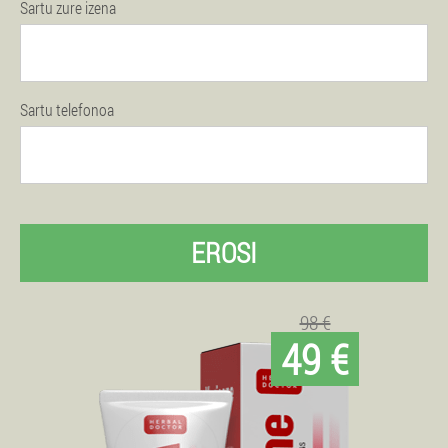
Sartu zure izena
Sartu telefonoa
EROSI
98 €
49 €