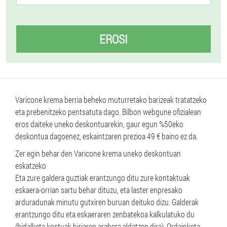
EROSI
Varicone krema berria beheko muturretako barizeak tratatzeko
eta prebenitzeko pentsatuta dago. Bilbon webgune ofizialean
eros daiteke uneko deskontuarekin, gaur egun %50eko
deskontua dagoenez, eskaintzaren prezioa 49 € baino ez da.
Zer egin behar den Varicone krema uneko deskontuan
eskatzeko
Eta zure galdera guztiak erantzungo ditu zure kontaktuak
eskaera-orrian sartu behar dituzu, eta laster enpresako
arduradunak minutu gutxiren buruan deituko dizu. Galderak
erantzungo ditu eta eskaeraren zenbatekoa kalkulatuko du
(bidalketa kostuak hiriaren arabera aldatzen dira). Ordainketa