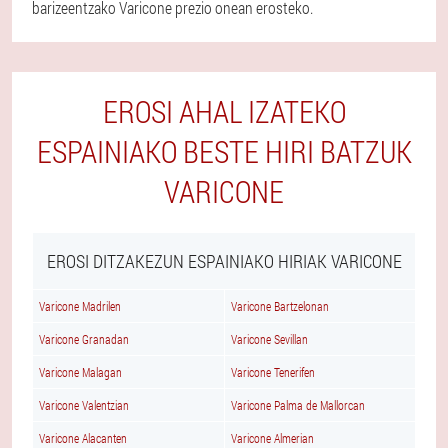
barizeentzako Varicone prezio onean erosteko.
EROSI AHAL IZATEKO
ESPAINIAKO BESTE HIRI BATZUK
VARICONE
EROSI DITZAKEZUN ESPAINIAKO HIRIAK VARICONE
Varicone Madrilen
Varicone Bartzelonan
Varicone Granadan
Varicone Sevillan
Varicone Malagan
Varicone Tenerifen
Varicone Valentzian
Varicone Palma de Mallorcan
Varicone Alacanten
Varicone Almerian