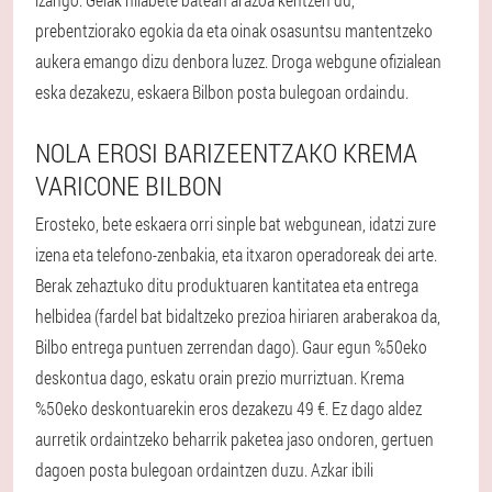
prebentziorako egokia da eta oinak osasuntsu mantentzeko
aukera emango dizu denbora luzez. Droga webgune ofizialean
eska dezakezu, eskaera Bilbon posta bulegoan ordaindu.
NOLA EROSI BARIZEENTZAKO KREMA
VARICONE BILBON
Erosteko, bete eskaera orri sinple bat webgunean, idatzi zure
izena eta telefono-zenbakia, eta itxaron operadoreak dei arte.
Berak zehaztuko ditu produktuaren kantitatea eta entrega
helbidea (fardel bat bidaltzeko prezioa hiriaren araberakoa da,
Bilbo entrega puntuen zerrendan dago). Gaur egun %50eko
deskontua dago, eskatu orain prezio murriztuan. Krema
%50eko deskontuarekin eros dezakezu 49 €. Ez dago aldez
aurretik ordaintzeko beharrik paketea jaso ondoren, gertuen
dagoen posta bulegoan ordaintzen duzu. Azkar ibili