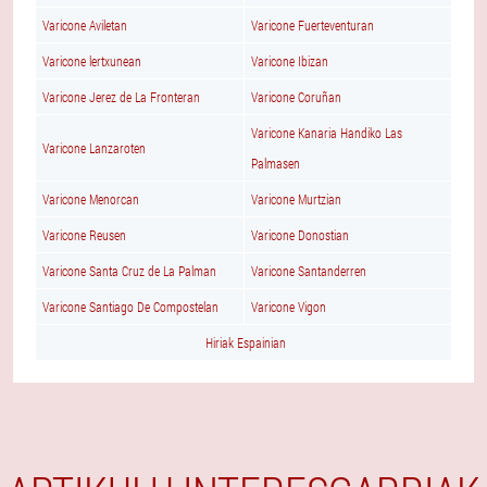
Varicone Aviletan
Varicone Fuerteventuran
Varicone lertxunean
Varicone Ibizan
Varicone Jerez de La Fronteran
Varicone Coruñan
Varicone Kanaria Handiko Las
Varicone Lanzaroten
Palmasen
Varicone Menorcan
Varicone Murtzian
Varicone Reusen
Varicone Donostian
Varicone Santa Cruz de La Palman
Varicone Santanderren
Varicone Santiago De Compostelan
Varicone Vigon
Hiriak Espainian