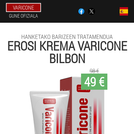
VARICONE
GUNE OFIZIALA
HANKETAKO BARIZEEN TRATAMENDUA
EROSI KREMA VARICONE
BILBON
98 €
49 €