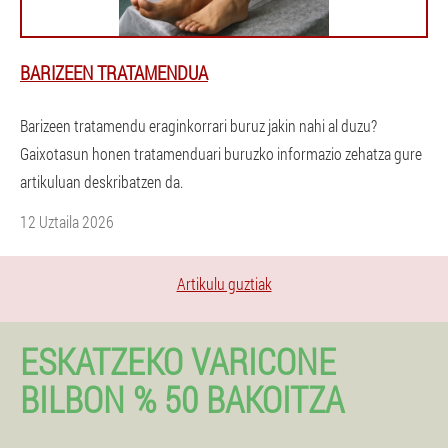
BARIZEEN TRATAMENDUA
Barizeen tratamendu eraginkorrari buruz jakin nahi al duzu?
Gaixotasun honen tratamenduari buruzko informazio zehatza gure
artikuluan deskribatzen da.
12 Uztaila 2026
Artikulu guztiak
ESKATZEKO VARICONE
BILBON % 50 BAKOITZA