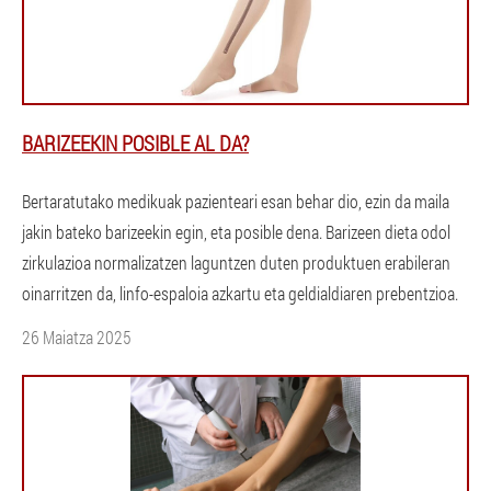
BARIZEEKIN POSIBLE AL DA?
Bertaratutako medikuak pazienteari esan behar dio, ezin da maila
jakin bateko barizeekin egin, eta posible dena. Barizeen dieta odol
zirkulazioa normalizatzen laguntzen duten produktuen erabileran
oinarritzen da, linfo-espaloia azkartu eta geldialdiaren prebentzioa.
26 Maiatza 2025