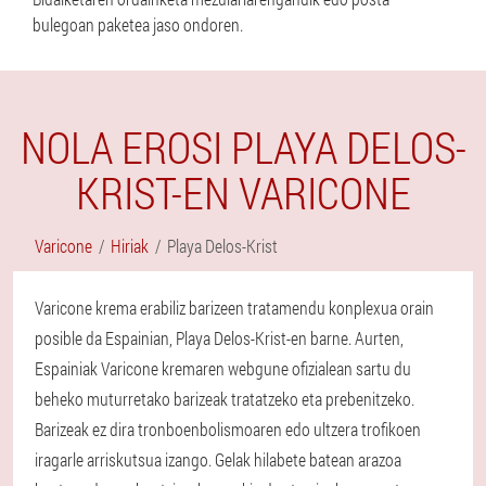
bulegoan paketea jaso ondoren.
NOLA EROSI PLAYA DELOS-
KRIST-EN VARICONE
Varicone
Hiriak
Playa Delos-Krist
Varicone krema erabiliz barizeen tratamendu konplexua orain
posible da Espainian, Playa Delos-Krist-en barne. Aurten,
Espainiak Varicone kremaren webgune ofizialean sartu du
beheko muturretako barizeak tratatzeko eta prebenitzeko.
Barizeak ez dira tronboenbolismoaren edo ultzera trofikoen
iragarle arriskutsua izango. Gelak hilabete batean arazoa