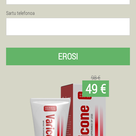
Sartu telefonoa
EROSI
98 €
49 €