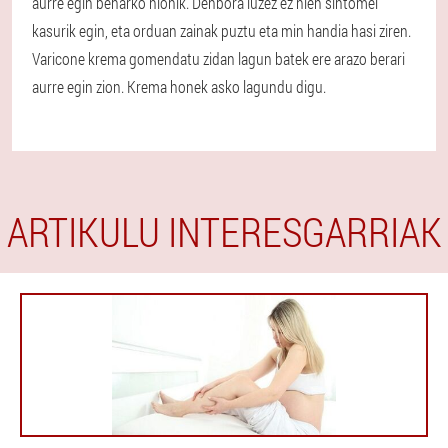
aurre egin beharko nionik. Denbora luzez ez nien sintomei
kasurik egin, eta orduan zainak puztu eta min handia hasi ziren.
Varicone krema gomendatu zidan lagun batek ere arazo berari
aurre egin zion. Krema honek asko lagundu digu.
ARTIKULU INTERESGARRIAK