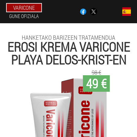
VARICONE
GUNE OFIZIALA
HANKETAKO BARIZEEN TRATAMENDUA
EROSI KREMA VARICONE
PLAYA DELOS-KRIST-EN
98 €
49 €