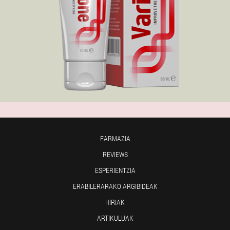
FARMAZIA
REVIEWS
ESPERIENTZIA
ERABILERARAKO ARGIBIDEAK
HIRIAK
ARTIKULUAK