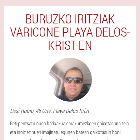
BURUZKO IRITZIAK
VARICONE PLAYA DELOS-
KRIST-EN
Desi
Rubio
, 46 Urte,
Playa Delos-Krist
Beti pentsatu nuen barixakua emakumezkoen gaixotasuna zela
eta inoiz ez nuen imajinatu egunen batean gaixotasun honi