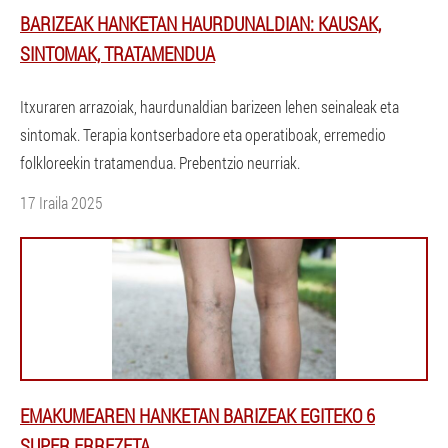
BARIZEAK HANKETAN HAURDUNALDIAN: KAUSAK,
SINTOMAK, TRATAMENDUA
Itxuraren arrazoiak, haurdunaldian barizeen lehen seinaleak eta
sintomak. Terapia kontserbadore eta operatiboak, erremedio
folkloreekin tratamendua. Prebentzio neurriak.
17 Iraila 2025
EMAKUMEAREN HANKETAN BARIZEAK EGITEKO 6
SUPER ERREZETA