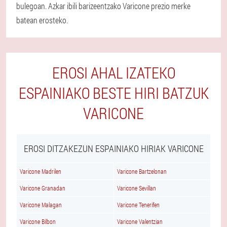
bulegoan. Azkar ibili barizeentzako Varicone prezio merke
batean erosteko.
EROSI AHAL IZATEKO
ESPAINIAKO BESTE HIRI BATZUK
VARICONE
EROSI DITZAKEZUN ESPAINIAKO HIRIAK VARICONE
Varicone Madrilen
Varicone Bartzelonan
Varicone Granadan
Varicone Sevillan
Varicone Malagan
Varicone Tenerifen
Varicone Bilbon
Varicone Valentzian