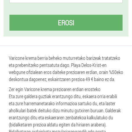
EROSI
Varicone krema berria beheko muturretako barizeak tratatzeko
eta prebenitzeko pentsatuta dago. Playa Delos-Krist-en
webgune ofizialean eros daiteke prezioaren erdian, orain %50eko
deskontua dagoenez, eskaintzaren prezioa 49 € baino ez da.
Zer egin Varicone krema prezioaren erdian erosteko
Eta zure galdera guztiak erantzungo ditu, eskaera orria erabili
eta zure harremanetarako informazioa sartuko du, eta laster
aholkulari batek deituko dizu minutu gutxiren buruan. Galderak
erantzungo ditu eta eskaeraren zenbatekoa kalkulatuko du
(bidalketaren prezioa aldatu egiten da hiriaren arabera).
Bidalketaren ordainketa mezulariarengandik edo posta