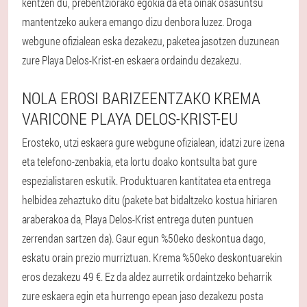
kentzen du, prebentziorako egokia da eta oinak osasuntsu
mantentzeko aukera emango dizu denbora luzez. Droga
webgune ofizialean eska dezakezu, paketea jasotzen duzunean
zure Playa Delos-Krist-en eskaera ordaindu dezakezu.
NOLA EROSI BARIZEENTZAKO KREMA
VARICONE PLAYA DELOS-KRIST-EU
Erosteko, utzi eskaera gure webgune ofizialean, idatzi zure izena
eta telefono-zenbakia, eta lortu doako kontsulta bat gure
espezialistaren eskutik. Produktuaren kantitatea eta entrega
helbidea zehaztuko ditu (pakete bat bidaltzeko kostua hiriaren
araberakoa da, Playa Delos-Krist entrega duten puntuen
zerrendan sartzen da). Gaur egun %50eko deskontua dago,
eskatu orain prezio murriztuan. Krema %50eko deskontuarekin
eros dezakezu 49 €. Ez da aldez aurretik ordaintzeko beharrik
zure eskaera egin eta hurrengo epean jaso dezakezu posta