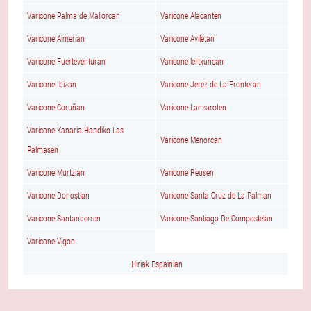
Varicone Palma de Mallorcan
Varicone Alacanten
Varicone Almerian
Varicone Aviletan
Varicone Fuerteventuran
Varicone lertxunean
Varicone Ibizan
Varicone Jerez de La Fronteran
Varicone Coruñan
Varicone Lanzaroten
Varicone Kanaria Handiko Las
Varicone Menorcan
Palmasen
Varicone Murtzian
Varicone Reusen
Varicone Donostian
Varicone Santa Cruz de La Palman
Varicone Santanderren
Varicone Santiago De Compostelan
Varicone Vigon
Hiriak Espainian