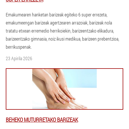
Emakumearen hanketan barizeak egiteko 6 super errezeta,
emakumeengan barizeak agertzearen arrazoiak, barizeak nola
tratatu etxean erremedio herrikoiekin, barizeentzako elikadura,
barizeentzako gimnasia, noiz ikusi medikua, barizeen prebentzioa,
berrikuspenak.
23 Apirila 2026
BEHEKO MUTURRETAKO BARIZEAK